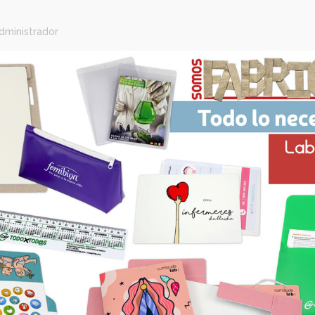
os para laboratorios, enf
s
por
administrador