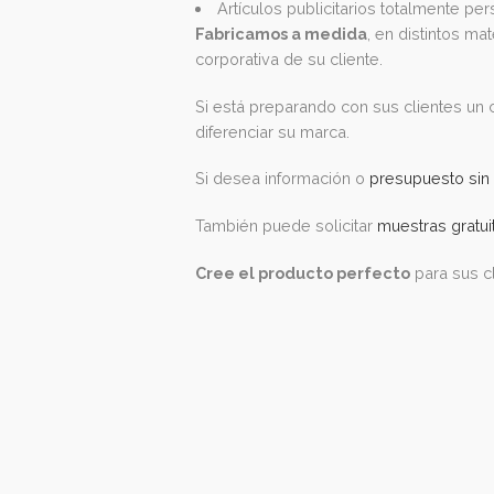
Le presentamos una pequeña sel
Carpetas y portadocumentos p
Fundas porta documentos, salv
Estuches, portatodo y necese
Sobres y carpetas con cierre.
Artículos publicitarios totalm
Fabricamos a medida
, en disti
corporativa de su cliente.
Si está preparando con sus clie
diferenciar su marca.
Si desea información o
presupue
También puede solicitar
muestras
Cree el producto perfecto
para