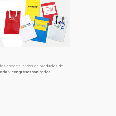
omos fabricantes especializados en productos de
rios
,
enfermería
y
congresos sanitarios
.