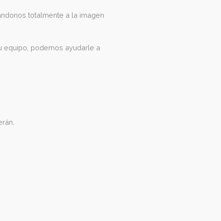
alizada, adaptándonos totalmente a la imagen
orativo para su equipo, podemos ayudarle a
e.
Se lo agradecerán.