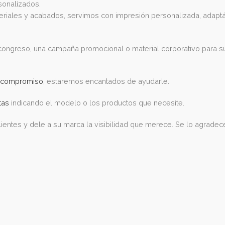
ección de nuestros artículos más demandados:
ara congresos y jornadas.
abolsillos y porta acreditaciones.
res promocionales.
ente personalizados.
ntos materiales y acabados, servimos con impresión person
ntes un congreso, una campaña promocional o material corp
sto sin compromiso
, estaremos encantados de ayudarle.
 gratuitas
indicando el modelo o los productos que necesit
 sus clientes y dele a su marca la visibilidad que merece. 