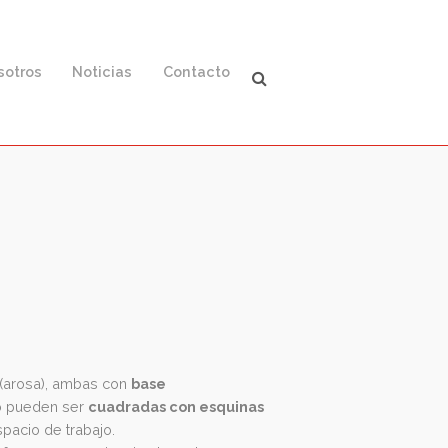
ación
Nosotros
Noticias
Contacto
ilo
o
polipiel
(arosa), ambas con
base