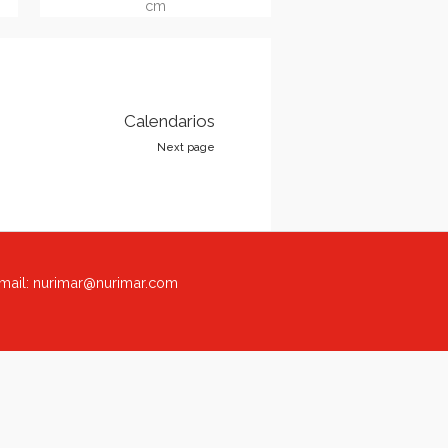
critorio
Vade de sobremesa grande
12.2)
(REF.1058.2)
simple de vinilo
REF. 1058.2 Vade de sobremesa
fombrilla
(con
simple, con acolchado en
ante).
Tamaño
espuma de 3mm. Tamaño 33 x 48
40cm
cm
Calendarios
Next page