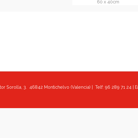
Tapete de escritorio
Vade de es
(REF.1058.1)
(REF.32
REF. 1058.1 Vade de sobremesa
REF. 3212.2 Vade 
simple acolchado con espuma
soldado tipo al
de 3mm. Tamaño
28,5 x 41,5 cm
base antidesliz
60 x 