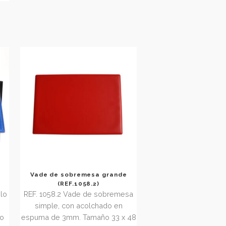
058.3)
REF. 3187.2 Salvamantel de
emesa simple
polipropileno. Tamaño
30 x 50 cm
on lámina
año 60 x 40 cm