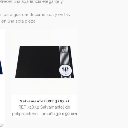
iones en vinilo pueden ser
cuadradas con esquinas
onalizar tu espacio de trabajo.
a mano
para ofrecer una apariencia elegante y
bles
, perfectas para guardar documentos y en las
 y practicidad en una sola pieza.
e escritorio
Salvamantel (REF.3187.2)