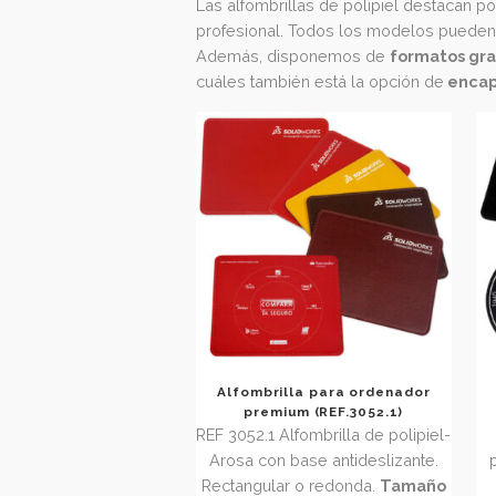
antideslizante
para garantizar 
redondeadas o circulares
, y o
Las alfombrillas de polipiel dest
profesional. Todos los modelos 
Además, disponemos de
format
cuáles también está la opción de
Alfombrilla para ordenador