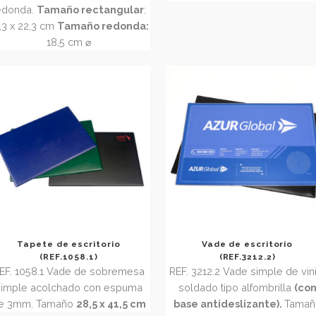
(REF.3052)
(REF. 1
-
REF 3052 Alfombrilla de
Vade de sobr
polipropileno 0,8mm con
base
acolchado c
antideslizante
, rectangular o
encapsulada. Tam
redonda.
Tamaño rectangular
:
18,3 x 22,3 cm
Tamaño redonda:
18,5 cm ⌀