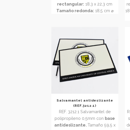
premium (REF.3052.1)
REF 3052.1 Alfombrilla de polipiel
Arosa con base antideslizante.
Rectangular o redonda.
Tamaño
rectangular:
18,3 x 22,3 cm
Tamaño redonda:
18,5 cm ⌀