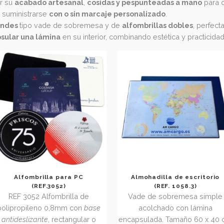
la máxima comodidad y estabilidad durante su uso. Las vers
pcionalmente incluir un calendario impreso, ideales para pers
acan por su
acabado artesanal
,
cosidas y pespunteadas 
pueden suministrarse
con o sin marcaje personalizado
.
os grandes
tipo vade de sobremesa y de
alfombrillas do
encapsular una lámina
en su interior, combinando estética
Alfombrilla para PC
Almohadilla d