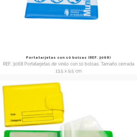
Funda portatarjetas doble (REF. 3048.21)
REF. 3048.21 Funda de vinilo soldado con capacidad par
tarjetas, tarjetero doble. Tamaño abierta 9,5 x 13 cm