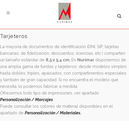
Búsqueda
de
productos
Tarjeteros
La mayoría de documentos de identificación (DNI, SIP, tarjet
bancarias, de fidelización, descuentos, licencias, etc.) comp
un tamaño estándar de
8,5 x 5,4 cm.
En
Nurimar
disponem
una amplia gama de fundas y tarjeteros: desde modelos s
hasta dobles, triples, apaisados, con compartimentos espe
y también de gran capacidad. Si no encuentra el modelo q
necesita, lo podemos fabricar a medida
Ofrecemos todo tipo de impresiones, ver apartado
Personalización / Marcajes
Puede consultar los colores de material disponibles en el
apartado de
Personalización / Materiales.