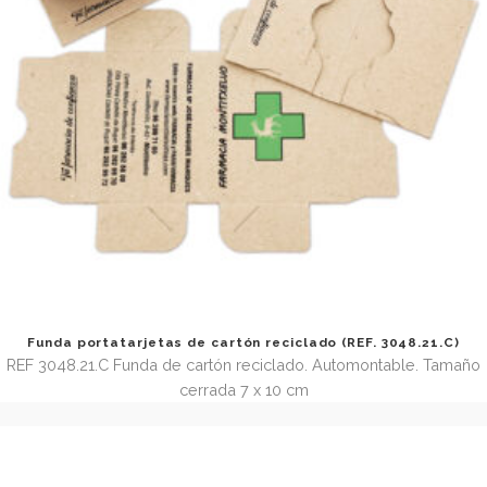
Funda para tarjetas múltiple (REF.3048.5)
REF. 3048.5 Funda de vinilo soldado porta tarjetas doble
bolsillos flotantes. Tamaño abierta 10,5 x 14 cm