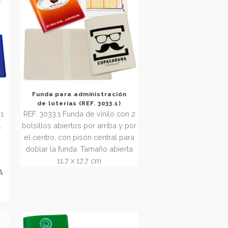
 económica 1
Funda para administración
 (REF. 3032)
de loterías (REF. 3033.1)
de vinilo con 1
REF. 3033.1 Funda de vinilo con 2
por arriba y el
bolsillos abiertos por arriba y por
ducción a la
el centro, con pisón central para
otro
50% a la
doblar la funda. Tamaño abierta