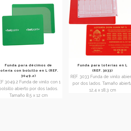
izquierda
.
ECONÓMICA-G
POR LA PART
Tamaño abierta
Funda para décimos de
Funda para lo
lotería con bolsillo en L (REF.
(REF. 
3049.2)
REF. 3033 Funda d