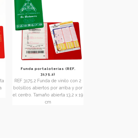
VERSIÓN
11,7 x 17,7 cm
UILLOTINADA
E SUPERIOR.
 12 x 17,2 cm
terías en L
Funda portaloterías (REF.
3033)
3175.2)
e vinilo abierta
REF 3175.2 Funda de vinilo con 2