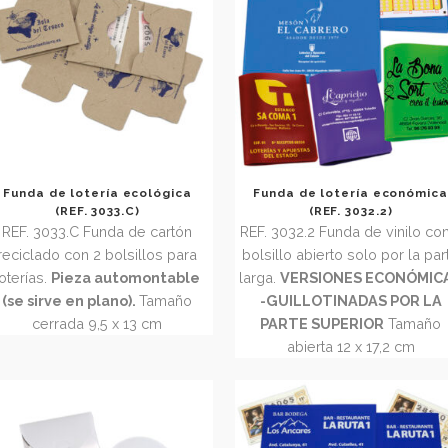
Funda de lotería ecológica
Funda de loter
(REF. 3033.C)
(REF. 3
REF. 3033.C Funda de cartón
REF. 3032.2 Funda
reciclado con 2 bolsillos para
bolsillo abierto s
0
loterías.
Pieza automontable
larga.
VERSIONE
(se sirve en plano).
Tamaño
-GUILLOTINA
cerrada 9,5 x 13 cm
PARTE SUPER
abierta 12 