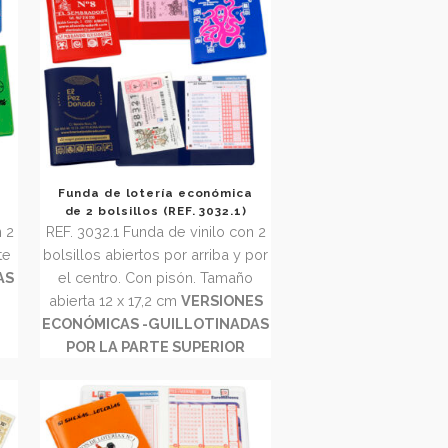
ía económica
Funda de lotería económica
032.2)
de 2 bolsillos (REF. 3032.1)
 de vinilo con 2
REF. 3032.1 Funda de vinilo con 2
olo por la parte
bolsillos abiertos por arriba y por
S ECONÓMICAS
el centro. Con pisón. Tamaño
DAS POR LA
abierta 12 x 17,2 cm
VERSIONES
IOR
Tamaño
ECONÓMICAS -GUILLOTINADAS
x 17,2 cm
POR LA PARTE SUPERIOR