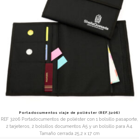
Portadocumentos para seguros con broches (REF. 301
REF. 3013 Funda de vinilo con 3 bolsillos y cierre solapa 
broches. Tamaño cerrada 19 x 25,3 cm