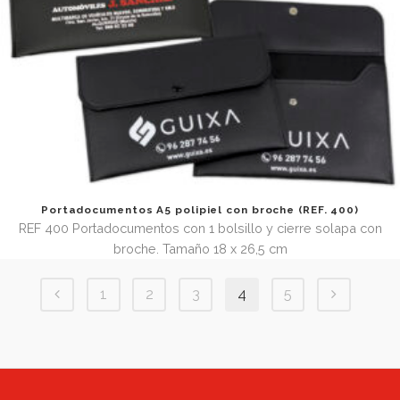
Tarjetero pequeño para 3 tarjetas (REF. 3048.1)
REF. 3048.1 Funda de vinilo portatarjetas con 3 bolsillos e