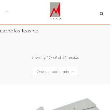
Búsqueda
de
productos
carpetas leasing
Showing 37–48 of 49 results
Orden predeterminado