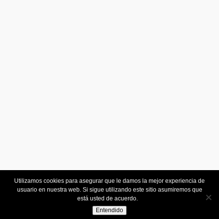
Portadocumentos A5 polipiel con broche (REF. 400)
REF 400 Portadocumentos con 1 bolsillo y cierre solapa
broche. Tamaño 18 x 26,5 cm
1
2
3
4
5
Nurimar Monti, S.L. | C/ Pintor Sorolla, 3. 46842 Montich
(Valencia) | Telf:
96 289 71 24
| Email:
nurimar@nurimar.