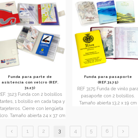
y 3 tarjeteros. La disposición es: 3
y 2 tarjeteros. Ta
bolsillos a un lado y 2 bolsillos y
x 26,
los tarjeteros al otro. Tamaño
abierta 23,3 x 33,3 cm
Funda para parte de
Funda para 
asistencia con velcro (REF.
(REF.3