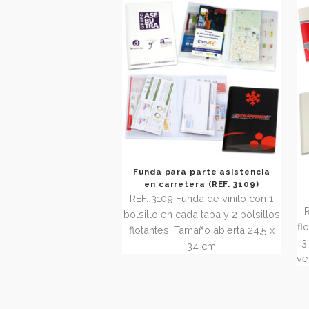
REF 3113 Funda de vinilo con 1
bolsillo para cartulina
identificadora (Opcional cartulina
impresa). Tamaño cuerpo 5,9 x
9,8 cm
Funda para parte asistencia
en carretera (REF. 3109)