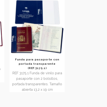
maño abierta 17,7
(Vertical o apaisada) Tamaño 11,7
3 cm
x 17,7 cm
pasaporte
Funda para pasaporte con
175)
portada transparente