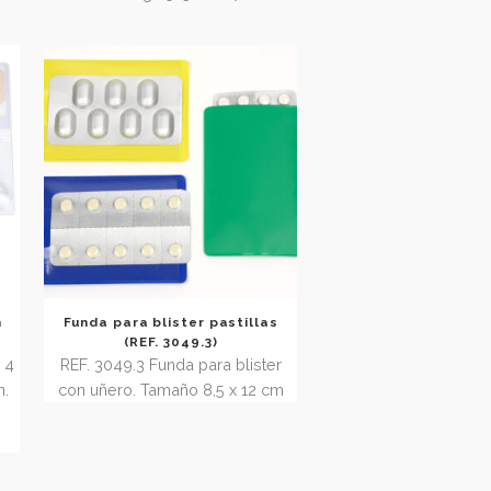
Showing 25–36 of 67 results
etes de avión
Funda para blister pastillas
54.1)
(REF. 3049.3)
de vinilo con 4
REF. 3049.3 Funda para blister
lletes de avión.
con uñero. Tamaño 8,5 x 12 cm