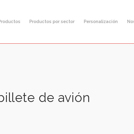
F
Productos
Productos por sector
Personaliz
 billete de avión