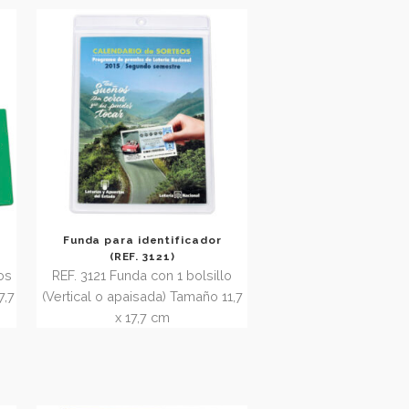
23,5 x 24 cm.
 11,7 x 24 cm
ocumentos y
Funda para identificador
F. 3035.1)
(REF. 3121)
 con 2 bolsillos
REF. 3121 Funda con 1 bolsillo