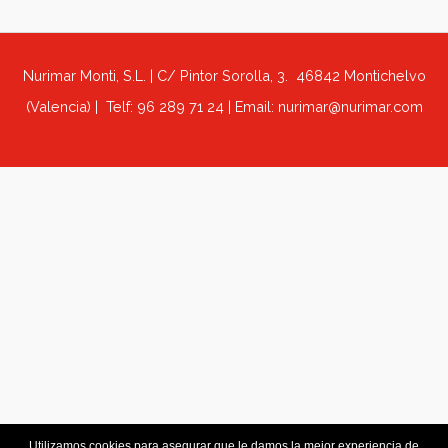
Regla de 30 cm milimetrados (REF. 3022)
REF. 3022 Regla de polipropileno 0,8mm con 30 cm milimet
Tamaño 5 x 31 cm
Nurimar Monti, S.L. | C/ Pintor Sorolla, 3. 46842 Montich