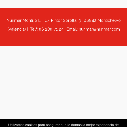
Portataco de polipiel (REF. 405)
REF 405 Portataco con taco de 150 hojas. En polipiel. Ta
cerrada 11x11x2cm
Nurimar Monti, S.L. | C/ Pintor Sorolla, 3. 46842 Montich