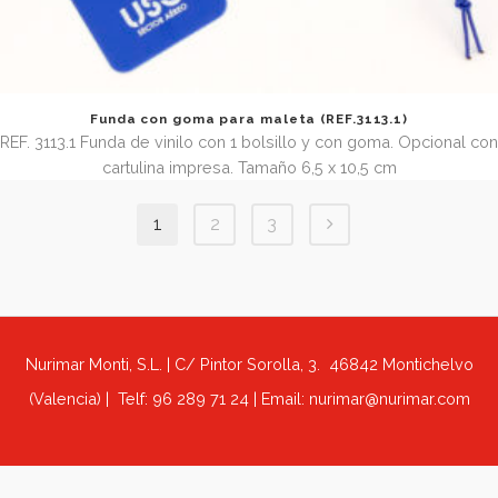
Etiqueta para maleta con goma (REF.3127.1)
REF. 3127.1 Etiqueta identificadora de maleta de polipropi
0,5mm con goma. Tamaño 5,4 x 8,2 cm