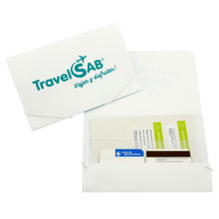
Carpeta de cartón reciclado para A5. (REF.956)
REF. 956 Carpeta de cartón reciclado nº10 para A5, cierr
goma. Tamaño cerrada 25,5 x 16,8 x 3 cm